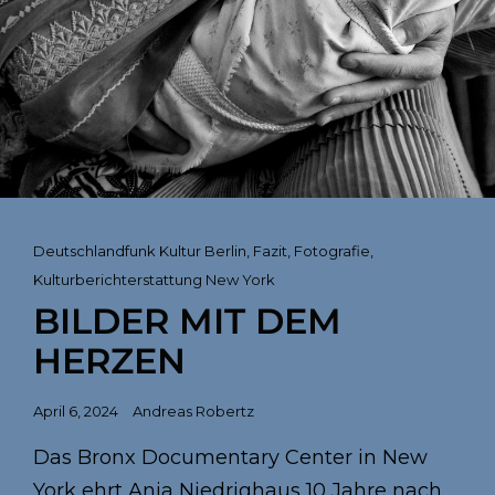
Cat
Deutschlandfunk Kultur Berlin
,
Fazit
,
Fotografie
,
Links
Kulturberichterstattung New York
BILDER MIT DEM
HERZEN
Posted
April 6, 2024
Andreas Robertz
on
Das Bronx Documentary Center in New
York ehrt Anja Niedrighaus 10 Jahre nach