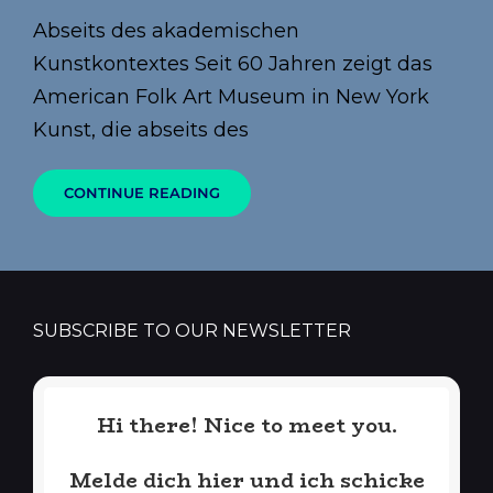
on
Abseits des akademischen
Kunstkontextes Seit 60 Jahren zeigt das
American Folk Art Museum in New York
Kunst, die abseits des
60
CONTINUE READING
JAHRE
FOLK
ART
MUSEUM
IN
NEW
YORK
SUBSCRIBE TO OUR NEWSLETTER
Hi there! Nice to meet you.
Melde dich hier und ich schicke