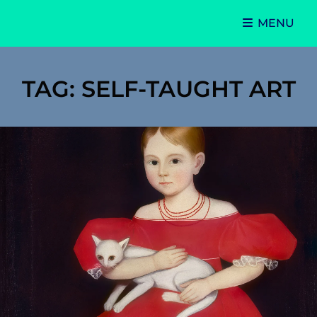
MENU
Theater Director · Cultural Journalist · Podcast
Andreas World Stage
TAG:
SELF-TAUGHT ART