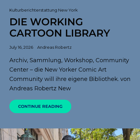
Cat
Kulturberichterstattung New York
Links
DIE WORKING
CARTOON LIBRARY
Posted
July 16, 2026
Andreas Robertz
on
Archiv, Sammlung, Workshop, Community
Center – die New Yorker Comic Art
Community will ihre eigene Bibliothek. von
Andreas Robertz New
DIE
CONTINUE READING
WORKING
CARTOON
LIBRARY