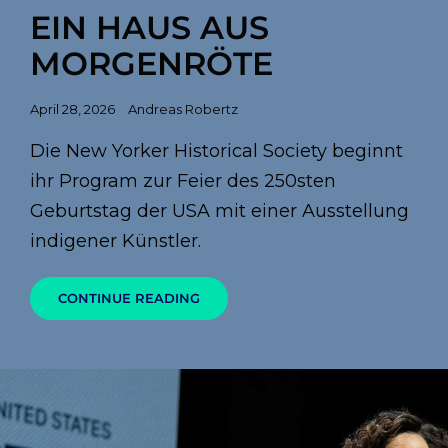
Links
EIN HAUS AUS
MORGENRÖTE
Posted
April 28, 2026
Andreas Robertz
on
Die New Yorker Historical Society beginnt
ihr Program zur Feier des 250sten
Geburtstag der USA mit einer Ausstellung
indigener Künstler.
EIN
CONTINUE READING
HAUS
AUS
MORGENRÖTE