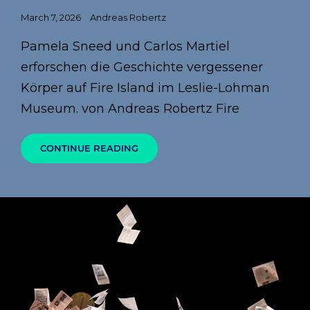
Posted
March 7, 2026
Andreas Robertz
on
Pamela Sneed und Carlos Martiel
erforschen die Geschichte vergessener
Körper auf Fire Island im Leslie-Lohman
Museum. von Andreas Robertz Fire
DAS
CONTINUE READING
HEILIGE
UND
PROFANE