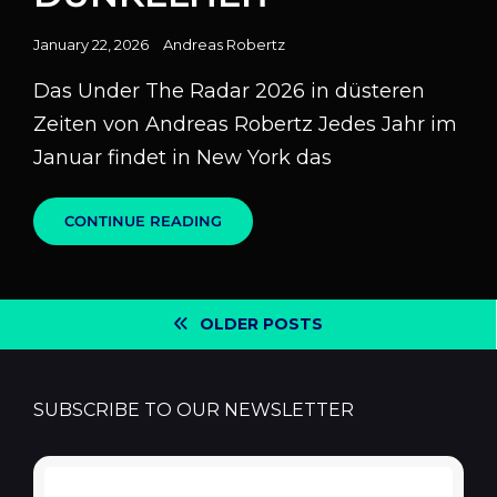
Posted
January 22, 2026
Andreas Robertz
on
Das Under The Radar 2026 in düsteren
Zeiten von Andreas Robertz Jedes Jahr im
Januar findet in New York das
LICHT
CONTINUE READING
IN
DER
DUNKELHEIT
Posts
OLDER POSTS
navigation
SUBSCRIBE TO OUR NEWSLETTER