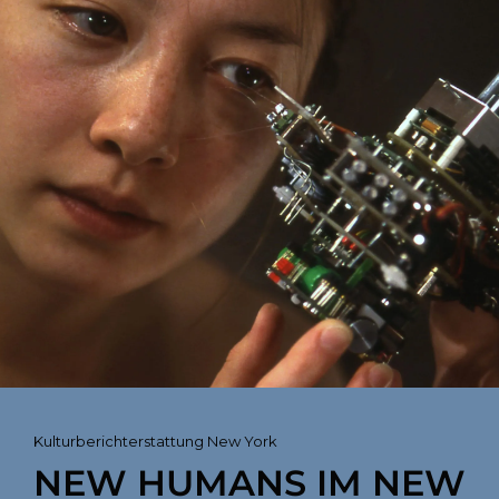
Cat
Kulturberichterstattung New York
Links
NEW HUMANS IM NEW