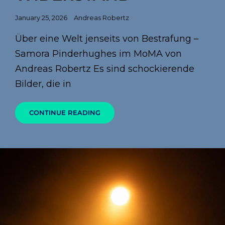
Posted
January 25, 2026
Andreas Robertz
on
Über eine Welt jenseits von Bestrafung –
Samora Pinderhughes im MoMA von
Andreas Robertz Es sind schockierende
Bilder, die in
HEILEN
CONTINUE READING
IST
WIDERSTAND