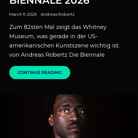
BIENNALE 2026
Posted
March 11, 2026
Andreas Robertz
on
Zum 82sten Mal zeigt das Whitney
Museum, was gerade in der US-
amerikanischen Kunstszene wichtig ist.
von Andreas Robertz Die Biennale
DIE
CONTINUE READING
WHITNEY
BIENNALE
2026