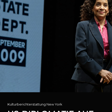
Cat
Kulturberichterstattung New York
Links