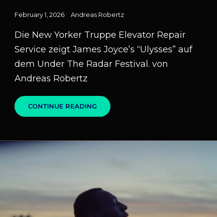
Posted
February 1, 2026
Andreas Robertz
on
Die New Yorker Truppe Elevator Repair
Service zeigt James Joyce’s “Ulysses” auf
dem Under The Radar Festival. von
Andreas Robertz
ULYSSES
CONTINUE READING
FÜR
DIE
BÜHNE