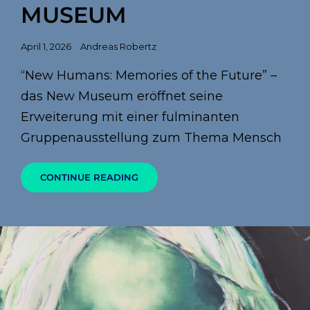
MUSEUM
Posted
April 1, 2026
Andreas Robertz
on
“New Humans: Memories of the Future” –
das New Museum eröffnet seine
Erweiterung mit einer fulminanten
Gruppenausstellung zum Thema Mensch
NEW
CONTINUE READING
HUMANS
IM
NEW
MUSEUM