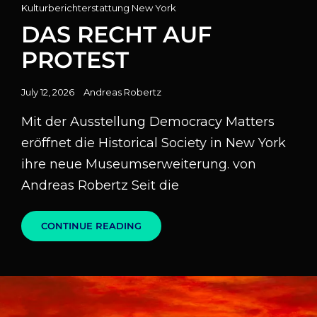
Cat
Kulturberichterstattung New York
Links
DAS RECHT AUF
PROTEST
Posted
July 12, 2026
Andreas Robertz
on
Mit der Ausstellung Democracy Matters
eröffnet die Historical Society in New York
ihre neue Museumserweiterung. von
Andreas Robertz Seit die
DAS
CONTINUE READING
RECHT
AUF
PROTEST