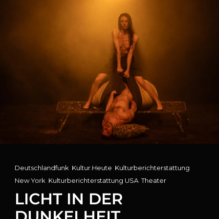
Cat
Deutschlandfunk
,
Kultur.Heute
,
Kulturberichterstattung
Links
New York
,
Kulturberichterstattung USA
,
Theater
LICHT IN DER
DUNKELHEIT