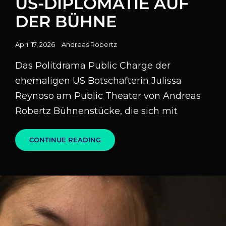
US-DIPLOMATIE AUF
DER BÜHNE
Posted
April 17, 2026
Andreas Robertz
on
Das Politdrama Public Charge der
ehemaligen US Botschafterin Julissa
Reynoso am Public Theater von Andreas
Robertz Bühnenstücke, die sich mit
US-
CONTINUE READING
DIPLOMATIE
AUF
DER
BÜHNE